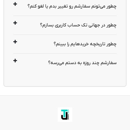
چطور می‌تونم سفارشم رو تغییر بدم یا لغو کنم؟
در گجتتور سفارش‌ها سریع پردازش می‌شوند. اگر قصد 
تغییر یا لغو سفارش را دارید، قبل از ارسال بسته با شماره 
چطور در جهانی تک حساب کاربری بسازم؟
09387975553 تماس بگیرید. پس از ارسال، امکان تغییر 
روی گزینه "ورود / ثبت نام" کلیک کنید. با وارد کردن 
یا لغو وجود ندارد.
شماره موبایل، کد تأیید برای شما ارسال می‌شود و حساب 
چطور تاریخچه خریدهایم را ببینم؟
شما فعال خواهد شد. پیشنهاد می‌کنیم اطلاعات پروفایل 
پس از ورود به حساب کاربری، وارد بخش "سفارشات من" 
خود را کامل کنید تا تجربه خرید بهتری داشته باشید 👌
شوید. در این قسمت می‌توانید جزئیات سفارش‌ها و 
سفارشم چند روزه به دستم می‌رسه؟
وضعیت آن‌ها را مشاهده کنید.
معمولاً بین 3 تا 7 روز کاری (بسته به شهر و روش ارسال) 
زمان می‌برد. پس از ارسال، کد رهگیری برای شما پیامک 
خواهد شد 📦