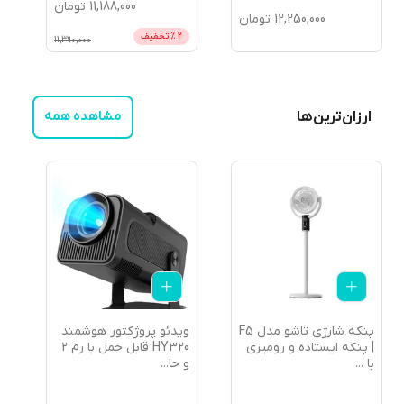
11,188,000
تومان
12,250,000
تومان
2
% تخفیف
3
% تخفیف
11,390,000
ارزان‌ترین‌ها
مشاهده همه
پنکه شارژی تاشو مدل F5
ویدئو پروژکتور هوشمند
مخ
| پنکه ایستاده و رومیزی
HY320 قابل حمل با رم 2
با
...
و حا
...
3 کاره