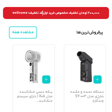
200,000 تومان
تخفیف مخصوص خرید اول
کد تخفیف:
wellcome
پرفروش‌ترین‌ها
مشاهده همه
دستگاه دمنده و مکنده
پنکه دستی خنک‌کننده
م
شارژی مدل SY-003
مدل X05 | دارای سیستم
2
چندکاره
خنک‌کنند
...