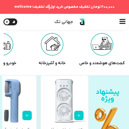
200,000 تومان
تخفیف مخصوص خرید اول
کد تخفیف:
wellcome
جهانی تک
گجت‌های هوشمند و خاص
خانه و آشپزخانه
خودرو و 
پیشنهاد
ویژه