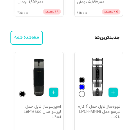
5,895,000
تومان
1,952,000
تومان
5
% تخفیف
9
% تخفیف
2,150,000
6,190,000
جدیدترین‌ها
مشاهده همه
قهوه‌ساز قابل حمل 4 کاره
اسپرسوساز قابل حمل
لپرسو مدل LPCFFM4IN1
لپرسو مدل LePresso
| پنکه ای
ک
...
LP001
با
...