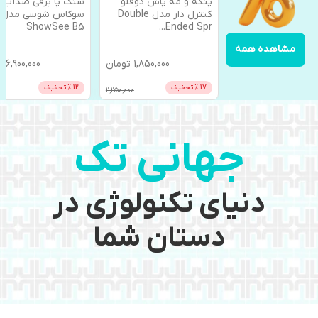
و مه پاش دوقلو
سنگ پا برقی ضدآب
اینورتر شارژی هوشم
کنترل دار مدل Double
سوکاس شوسی مدل
220 ولت با پاوربانک
ShowSee B5
...
Ende
مشاهده همه
1,850,000
تومان
6,900,000
تومان
5,498,000
ت
خفیف
12
% تخفیف
21
% تخفیف
00
7,900,000
2,250,000
جهانی تک
دنیای تکنولوژی در
دستان شما