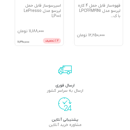
قهوه‌ساز قابل حمل 4 کاره
اسپرسوساز قابل حمل
لپرسو مدل LPCFFM4IN1
لپرسو مدل LePresso
با ک
...
LP001
11,188,000
تومان
12,250,000
تومان
2
% تخفیف
11,390,000
ارسال فوری
ارسال به سراسر کشور
پشتیبانی آنلاین
مشاوره خرید آنلاین