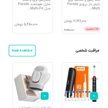
تایمر دار پرودو Porodo
شارژر هوشمند Porodo
Multi-
...
مدل Multi-Po
...
3,148,000
تومان
5,450,000
تومان
18
% تخفیف
3,850,000
مراقبت شخصی
مشاهده همه
ماساژور دست هوشمند