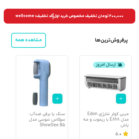
200,000 تومان
تخفیف مخصوص خرید اول
کد تخفیف:
wellcome
پرفروش‌ترین‌ها
مشاهده همه
ارسال امروز
مینی کولر شارژی Edon
سنگ پا برقی ضدآب
پ
مدل E868 با ریموت و مه
سوکاس شوسی مدل
پاش
ShowSee B5
r
5.0