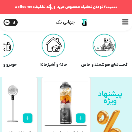
200,000 تومان
تخفیف مخصوص خرید اول
کد تخفیف:
wellcome
جهانی تک
گجت‌های هوشمند و خاص
خانه و آشپزخانه
خودرو و 
ارسال امروز
پیشنهاد
ویژه