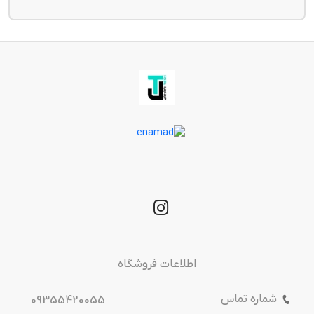
زمان می‌برد. پس از ارسال، کد رهگیری برای شما پیامک 
خواهد شد 📦
اطلاعات فروشگاه
شماره تماس
09355420055