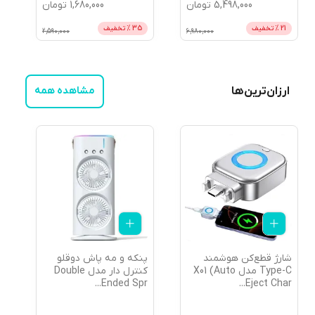
5,498,000
تومان
1,680,000
تومان
21
% تخفیف
35
% تخفیف
2,590,000
6,980,000
ارزان‌ترین‌ها
مشاهده همه
شارژ قطع‌کن هوشمند
پنکه و مه پاش دوقلو
پ
Type-C مدل X01 (Auto
کنترل دار مدل Double
Eject Char
...
Ended Spr
...
خ