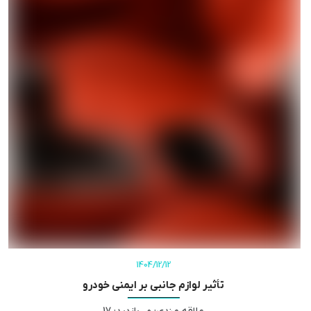
1404/12/12
تأثیر لوازم جانبی بر ایمنی خودرو
علاقه مندی
:
0
,
بازدید
:
17