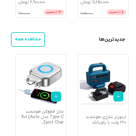
11,250,000
تومان
6,900,000
تومان
5
% تخفیف
13
% تخفیف
7,900,000
11,850,000
جدیدترین‌ها
مشاهده همه
شارژ قطع‌کن هوشمند
م
اینورتر شارژی هوشمند
Type-C مدل X01 (Auto
ض
220 ولت با پاوربانک
o
...
Eject Char