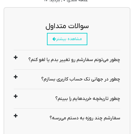
سوالات متداول
مشاهده بیشتر
چطور می‌تونم سفارشم رو تغییر بدم یا لغو کنم؟
در گجتتور سفارش‌ها سریع پردازش می‌شوند. اگر قصد 
تغییر یا لغو سفارش را دارید، قبل از ارسال بسته با شماره 
چطور در جهانی تک حساب کاربری بسازم؟
09387975553 تماس بگیرید. پس از ارسال، امکان تغییر 
روی گزینه "ورود / ثبت نام" کلیک کنید. با وارد کردن 
یا لغو وجود ندارد.
شماره موبایل، کد تأیید برای شما ارسال می‌شود و حساب 
چطور تاریخچه خریدهایم را ببینم؟
شما فعال خواهد شد. پیشنهاد می‌کنیم اطلاعات پروفایل 
پس از ورود به حساب کاربری، وارد بخش "سفارشات من" 
خود را کامل کنید تا تجربه خرید بهتری داشته باشید 👌
شوید. در این قسمت می‌توانید جزئیات سفارش‌ها و 
سفارشم چند روزه به دستم می‌رسه؟
وضعیت آن‌ها را مشاهده کنید.
معمولاً بین 3 تا 7 روز کاری (بسته به شهر و روش ارسال) 