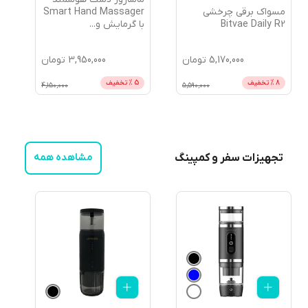
مسواک برقی چرخشی
Smart Hand Massager
Bitvae Daily R2
با گرمایش و
...
5,170,000
تومان
3,950,000
تومان
8
% تخفیف
5
% تخفیف
4,150,000
5,590,000
تجهیزات سفر و کمپینگ
مشاهده همه