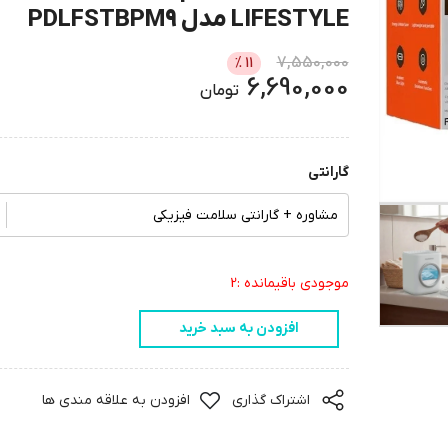
LIFESTYLE مدل PDLFSTBPM9
7,550,000
%
11
6,690,000
تومان
گارانتی
مشاوره + گارانتی سلامت فیزیکی
موجودی باقیمانده :2
افزودن به سبد خرید
اشتراک گذاری
افزودن به علاقه مندی ها