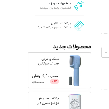
پیشنهادات ویژه
تضمین بهترین قیمت
پرداخت آنلاین
پرداخت امن درگاه شاپرک
محصولات جدید
سنگ پا برقی
ضدآب سوکاس
شوسی مدل
ShowSee B5
6,900,000
تومان
%
13
7,900,000
پنکه و مه پاش
ارسال امروز
دوقلو کنترل دار
مدل Double