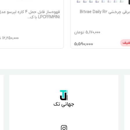
رخشی Bitvae Daily R2
قهوه‌ساز قابل حمل 4 کاره لپرسو م
LPCFFM4IN1 با ک
...
5,170,000
تومان
12,250,000
ت
فیف
5,590,000
جهانی تک