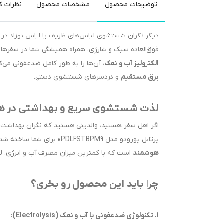
توضیحات محصول
مشخصات محصول
نظرات کا
دیگر نگران شستشوی لباس‌های ظریف یا لباس نوزاد در 
فوق‌العاده سبک و شارژی، همراه همیشگی شما در سفرها
الکترولیز آب و نمک
، آن‌ها را به طور کامل ضدعفونی می‌
برق مستقیم
و دردسرهای شستشوی دستی.
لذت شستشوی سریع و بهداشتی در هر م
اگر اهل سفر هستید، والدینی هستید که نگران بهداشت ل
پرتابل پورودو مدل PDLFSTBPM9» برای شما ساخته شده است. این محصول فراتر از یک مینی‌واش معمولی است؛ یک
هوشمند
است که با کمترین میزان مصرف آب و انرژی، لب
چرا باید این محصول رو بخری؟
1. تکنولوژی ضدعفونی با آب و نمک (Electrolysis):