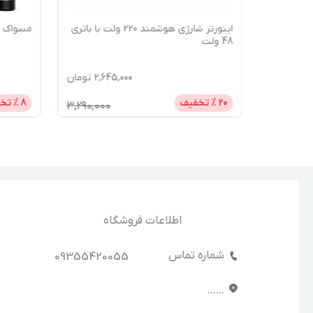
شمند
اینورتر شارژی هوشمند 220 ولت با باتری
مسواک برقی چ
48 ولت
2,645,000
تومان
5,45
تومان
20
% تخفیف
8
% تخ
3,290,000
اطلاعات فروشگاه
شماره تماس
09355420055
......