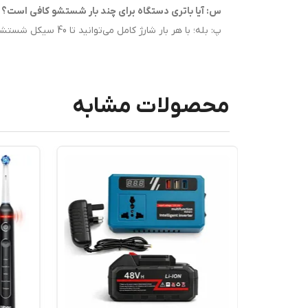
س: آیا باتری دستگاه برای چند بار شستشو کافی است؟
پ: بله؛ با هر بار شارژ کامل می‌توانید تا 40 سیکل شستشوی 3 دقیقه‌ای یا 15 سیکل 8 دقیقه‌ای را بدون نیاز به شارژ مجدد انجام دهید.
محصولات مشابه