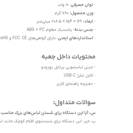
-
توان مصرفی
: 10 وات
-
وزن محصول:
780 گرم
-
ابعاد:
166 × 154 × 208.5 میلی‌متر
-
جنس بدنه
: پلاستیک مقاوم ABS + PC
-
استانداردهای ایمنی
: دارای گواهی‌های FCC، CE و RoHS
محتویات داخل جعبه
:
- مینی لباسشویی پرتابل پورودو
- کابل شارژ USB-C
- دفترچه راهنمای کاربر
سوالات متداول:
س: آیا این دستگاه برای شستن لباس‌های بزرگ مناسب
پ: خیر؛ این دستگاه برای شستشوی اقلام کوچک مانند لب