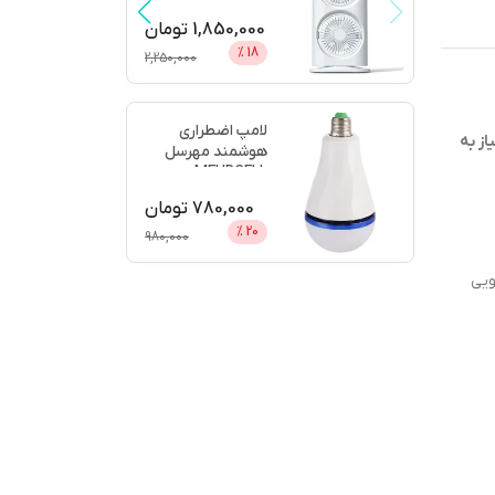
...
Ended Spr
1,850,000
تومان
%
18
2,250,000
لامپ اضطراری
از به
هوشمند مهرسل
MEHRCELL مدل
Power Light
780,000
تومان
%
20
980,000
ویی