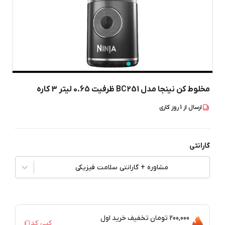
مخلوط کن نینجا مدل BC251 ظرفیت 0.65 لیتر 3 کاره
ارسال از
1
روز کاری
گارانتی
مشاوره + گارانتی سلامت فیزیکی
200,000 تومان
تخفیف خرید اول
کپی کد