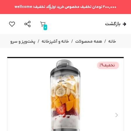
200,000 تومان
تخفیف مخصوص خرید اول
کد تخفیف:
wellcome
بازگشت
0
خانه
همه محصولات
خانه و آشپزخانه
پخت‌وپز و سرو
تخفیف
9
%